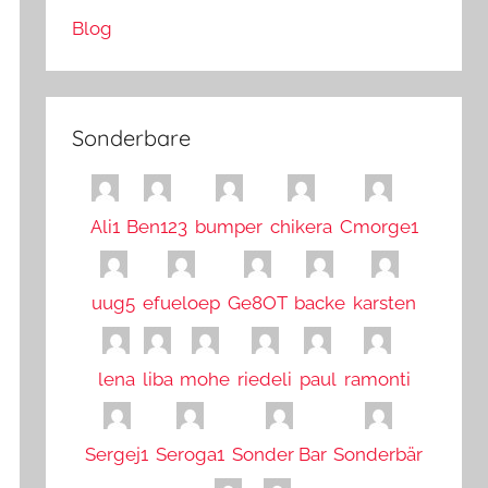
Blog
Sonderbare
Ali1
Ben123
bumper
chikera
Cmorge1
uug5
efueloep
Ge8OT
backe
karsten
lena
liba
mohe
riedeli
paul
ramonti
Sergej1
Seroga1
Sonder Bar
Sonderbär