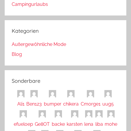
Campingurlaubs
Kategorien
Außergewöhnliche Mode
Blog
Sonderbare
Ali1
Ben123
bumper
chikera
Cmorge1
uug5
efueloep
Ge8OT
backe
karsten
lena
liba
mohe