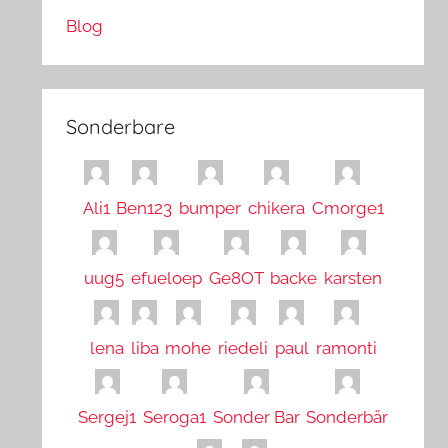
Blog
Sonderbare
Ali1
Ben123
bumper
chikera
Cmorge1
uug5
efueloep
Ge8OT
backe
karsten
lena
liba
mohe
riedeli
paul
ramonti
Sergej1
Seroga1
Sonder Bar
Sonderbär