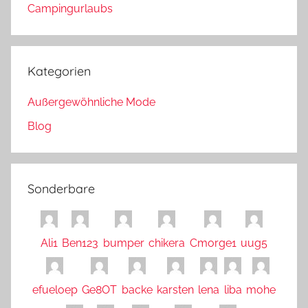
Campingurlaubs
Kategorien
Außergewöhnliche Mode
Blog
Sonderbare
Ali1
Ben123
bumper
chikera
Cmorge1
uug5
efueloep
Ge8OT
backe
karsten
lena
liba
mohe